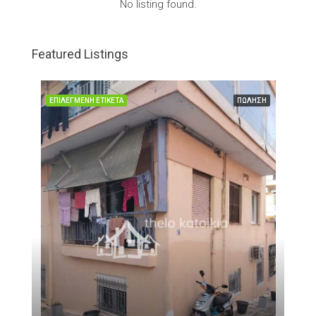
No listing found.
Featured Listings
ΗΣΗ
ΕΠΙΛΕΓΜΈΝΗ ΕΤΙΚΈΤΑ
ΠΏΛΗΣΗ
ΕΠΙ
€47
ONE