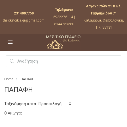
Αργοναυτών 21 & Βλ.
Τηλέφωνα
2314007750
Γαβριηλίδου 71
6932276114 |
thelokatoikia.gr@gmail.com
Καλαμαριά, Θεσσαλονίκη,
6944738360
Τ.Κ. 55131
Home
ΠΑΠΑΦΗ
ΠΑΠΑΦΗ
Ταξινόμηση κατά:
Προεπιλογή
0 Ακίνητο